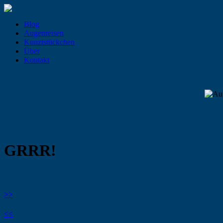
Blog
Augenreisen
Kunztstückchen
Über
Kontakt
Maße: 20 x20
GRRR!
>>
<<